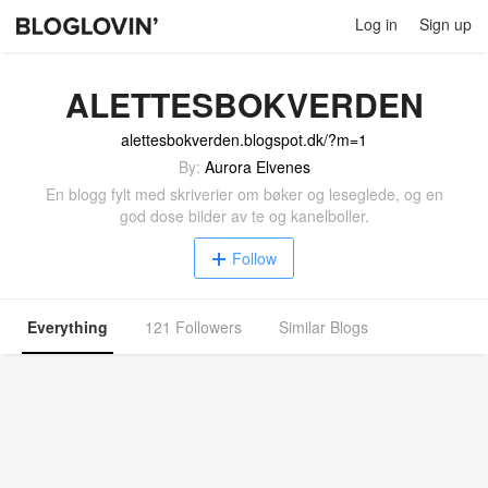
Log in
Sign up
ALETTESBOKVERDEN
alettesbokverden.blogspot.dk/?m=1
By:
Aurora Elvenes
En blogg fylt med skriverier om bøker og leseglede, og en
god dose bilder av te og kanelboller.
Follow
Everything
121 Followers
Similar Blogs