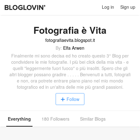
Log in
Sign up
Fotografia è Vita
fotografiaevita.blogspot.it
By:
Elfa Arwen
Finalmente mi sono decisa ed ho creato questo 3° Blog per
condividere le mie fotografie. I più bei click della mia vita - e
quelli "leggermente fuori fuoco" o più insoliti. Spero che gli
altri blogger possano gradire . . . . . Benvenuti a tutti, fotografi
e non, ora potrete entrare piano piano nel mio mondo
fotografico ed in un'altra delle mie più grandi passioni.
Follow
Everything
180 Followers
Similar Blogs