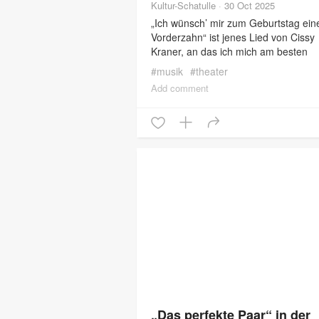
Kultur-Schatulle
·
30 Oct 2025
„Ich wünsch’ mir zum Geburtstag ein
Vorderzahn“ ist jenes Lied von Cissy
Kraner, an das ich mich am besten
zurückerinnern kann. Oftmals habe ic
#
musik
#
theater
und ihren Ehemann Hugo Wiener
Add comment
„Das perfekte Paar“ in der