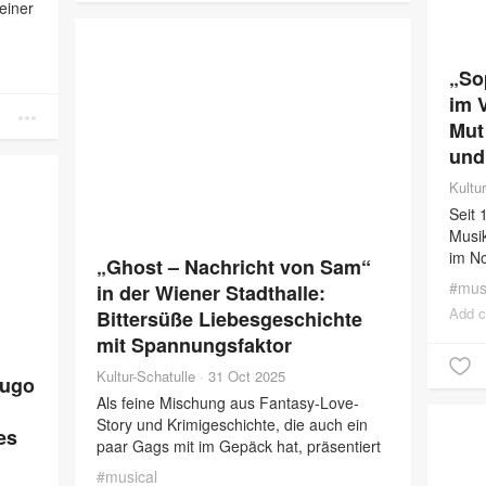
einer
„So
im 
Mut
und
Kultu
Seit 
Musik
im N
„Ghost – Nachricht von Sam“
einer
#
mus
in der Wiener Stadthalle:
eine 
Add 
Bittersüße Liebesgeschichte
um d
mit Spannungsfaktor
Kultur-Schatulle
·
31 Oct 2025
Hugo
Als feine Mischung aus Fantasy-Love-
Story und Krimigeschichte, die auch ein
es
paar Gags mit im Gepäck hat, präsentiert
sich das Musical „Ghost – Nachricht von
#
musical