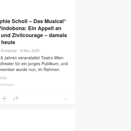
phie Scholl – Das Musical“
Vindobona: Ein Appell an
 und Zivilcourage – damals
 heute
r-Schatulle
·
9 Nov 2025
18 Jahren veranstaltet Teatro Wien
theater für ein junges Publikum, und
ovember wurde nun, im Rahmen
 Co-Produktion mit dem Vindobona,
ical
Neuinszenierung des Musicals rund
comment
ie