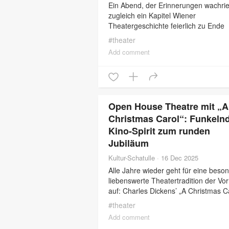
Ein Abend, der Erinnerungen wachrie
zugleich ein Kapitel Wiener
Theatergeschichte feierlich zu Ende
gehen ließ: Im Rahmen eines
#
theater
stimmungsvollen Gala-Abends blickt
Add comment
Michaela Ehrenstein, Direktorin der 
Bühne Wieden, auf
Open House Theatre mit „A
Christmas Carol“: Funkeln
Kino-Spirit zum runden
Jubiläum
Kultur-Schatulle
·
16 Dec 2025
Alle Jahre wieder geht für eine beso
liebenswerte Theatertradition der Vo
auf: Charles Dickens’ „A Christmas C
ist seit 40 Jahren ein Fixpunkt im Wi
#
theater
Veranstaltungskalender (ursprünglich
Add comment
hatte das International