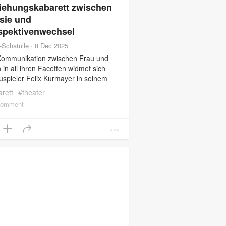
iehungskabarett zwischen
sie und
spektivenwechsel
r-Schatulle
·
8 Dec 2025
Kommunikation zwischen Frau und
in all ihren Facetten widmet sich
spieler Felix Kurmayer in seinem
ettprogramm „Der Frauenflüsterer“.
rett
#
theater
ugenzwinkern, aber sehr reflektiert
comment
rt er sich dem Thema