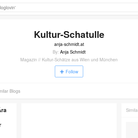
Kultur-Schatulle
anja-schmidt.at
By:
Anja Schmidt
Magazin // Kultur-Schätze aus Wien und München
Follow
milar Blogs
Ära
Simila
r