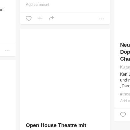
Sam“, das noch bis 2. November
Add comment
en
h sie
Neu
Dop
Cha
Kultu
Ken L
und n
„Das 
die 
#
thea
Gesa
Add 
Open House Theatre mit