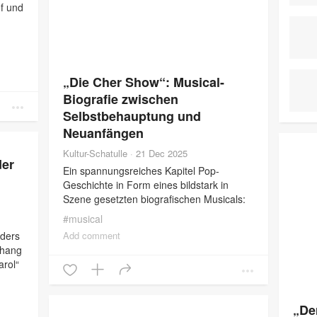
f und
e
Freien
„Die Cher Show“: Musical-
Biografie zwischen
Selbstbehauptung und
Neuanfängen
Kultur-Schatulle
·
21 Dec 2025
der
Ein spannungsreiches Kapitel Pop-
Geschichte in Form eines bildstark in
Szene gesetzten biografischen Musicals:
„Die Cher Show“, die am Donnerstag ihre
#
musical
Europapremiere in der Wiener Stadthalle
Add comment
nders
feierte, lässt das Publikum auf
rhang
arol“
ener
„De