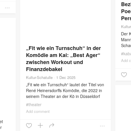
Bez
Poe
Per
Kultu
Der 
Mann 
Schau
„Fit wie ein Turnschuh“ in der
Kabar
#
kaba
Komödie am Kai: „Best Ager“
Mit A
Add 
zwischen Workout und
nähe
Finanzdebakel
Kultur-Schatulle
·
1 Dec 2025
„Fit wie ein Turnschuh“ lautet der Titel von
René Heinersdorffs Komödie, die 2022 in
seinem Theater an der Kö in Düsseldorf
uraufgeführt wurde und nun den Weg
#
theater
nach Wien als
Add comment
et
r