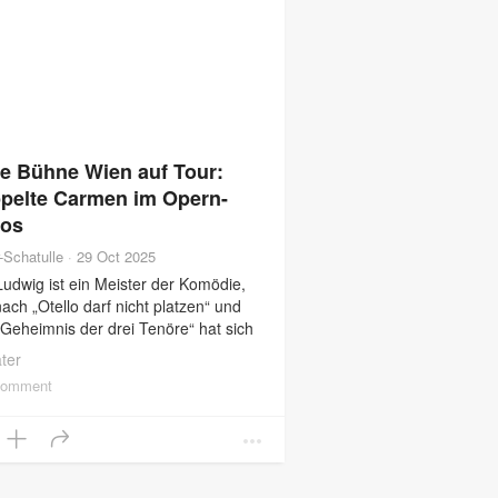
e Bühne Wien auf Tour:
pelte Carmen im Opern-
os
r-Schatulle
·
29 Oct 2025
udwig ist ein Meister der Komödie,
ach „Otello darf nicht platzen“ und
Geheimnis der drei Tenöre“ hat sich
Neue Bühne Wien unter der
ter
mtleitung von Marcus
comment