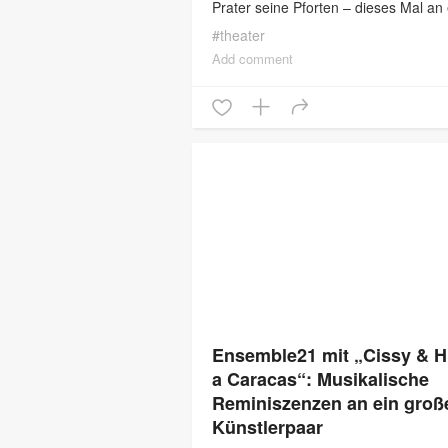
Prater seine Pforten – dieses Mal an 
neuen Location, an der Hauptallee
#
theater
gelegen. „Better Together“ ist das
Add comment
Ensemble21 mit „Cissy & 
a Caracas“: Musikalische
Reminiszenzen an ein groß
Künstlerpaar