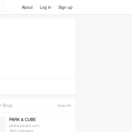
About
Log in
Sign up
r Blogs
View All
PARK & CUBE
parkandcube.com
391k followers