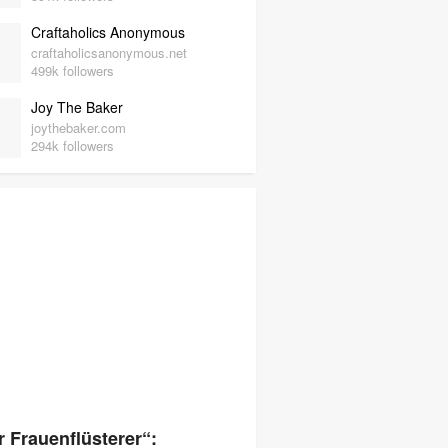
Craftaholics Anonymous
craftaholicsanonymous.net
499k followers
Joy The Baker
joythebaker.com
294k followers
r Frauenflüsterer“: