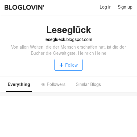
Log in
Sign up
Leseglück
leseglueck.blogspot.com
Von allen Welten, die der Mensch erschaffen hat, ist die der
Bücher die Gewaltigste. Heinrich Heine
Follow
Everything
46 Followers
Similar Blogs