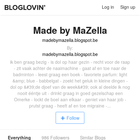
Log in
Sign up
Made by MaZella
madebymazella.blogspot.be
By:
madebymazella.blogspot.be
ik ben graag bezig - is dol op haar gezin - recht voor de raap
- zit vaak achter de naaimachine - gaat af en toe naar de
badminton - leest graag een boek - favoriete parfum: light
&amp; blue - babbelgat - zoekt het geluk in kleine dingen -
dol op &#39;de djoef van de week&#39; ook al deelde ik nog
nooit ééntje uit - drinkt graag in goed gezelschap een
Omerke - lockt de boel aan elkaar - geniet van haar job -
prutst graag - heeft af en toe migraine -...
Follow
Everything
986 Followers
Similar Blogs