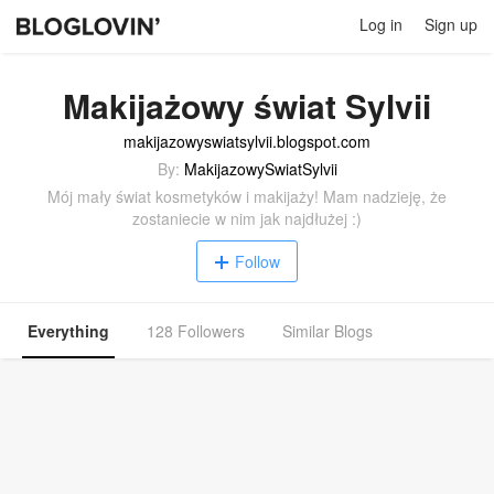
Log in
Sign up
Makijażowy świat Sylvii
makijazowyswiatsylvii.blogspot.com
By:
MakijazowySwiatSylvii
Mój mały świat kosmetyków i makijaży! Mam nadzieję, że
zostaniecie w nim jak najdłużej :)
Follow
Everything
128 Followers
Similar Blogs