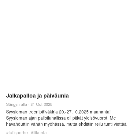
Jalkapalloa ja päiväunia
Sängyn alla
·
31 Oct 2025
Syysloman treenipäiväkirja 20.-27.10.2025 maanantai
Syysloman ajan palloiluhallissa oli pitkät yleisövuorot. Me
havahduttiin vähän myöhässä, mutta ehdittiin reilu tunti viettää
palloillen. tiistai Poikien ja Kirpun kanssa yleisövuorolla.
#
futisperhe
#
liikunta
Linkkareita tukevaa jumppaa tein jalan nostojen verran istuen