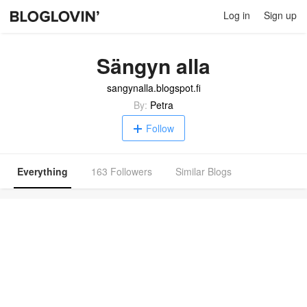
Log in
Sign up
Sängyn alla
sangynalla.blogspot.fi
By:
Petra
Follow
Everything
163 Followers
Similar Blogs