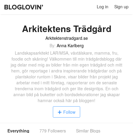
Log in
Sign up
Arkitektens Trädgård
Arkitektenstradgard.se
By:
Anna Karlberg
Landskapsarkitekt LAR/MSA, växtälskare, mamma, fru,
foodie och skåning! Välkommen till min trädgårdsblogg där
jag delar med mig av bilder från min egen trädgård och mitt
hem, gör reportage i andra inspirerande trädgårdar och på
plantskolor runtom i Skåne, visar bilder från projekt jag
arbetar med i mitt företag, rapporterar om de senaste
trenderna inom trädgård och ger lite designtips. En och
annan bild på buketter och bordsdekorationer jag skapar
hamnar också här på bloggen!
Follow
Everything
779 Followers
Similar Blogs