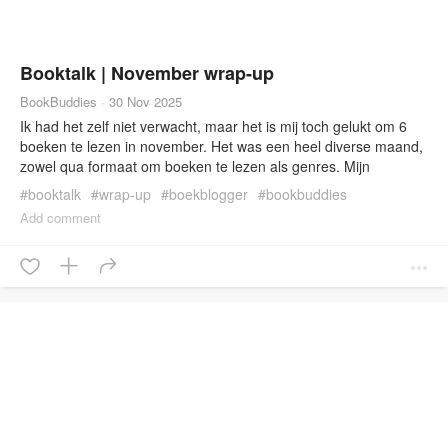
Booktalk | November wrap-up
BookBuddies
·
30 Nov 2025
Ik had het zelf niet verwacht, maar het is mij toch gelukt om 6
boeken te lezen in november. Het was een heel diverse maand,
zowel qua formaat om boeken te lezen als genres. Mijn
favoriete genre en grote liefde blijft uiteraard fantasy, maar door
#
booktalk
#
wrap-up
#
boekblogger
#
bookbuddies
Storytel wijk ik ook uit naar andere genres. En sinds […]
#
bookbuddies
#
youngadult
Add comment