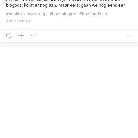
blogpost komt er nog aan, maar eerst gaan we nog eens een
terugblik werpen op de maand december. Is het mij gelukt om
#
booktalk
#
wrap-up
#
boekblogger
#
bookbuddies
mijn leesdoel te behalen? Boeken Ik […]
#
wrap-upboeken
Add comment