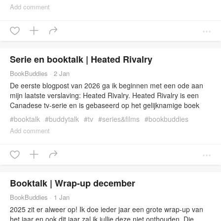
Boeken We zullen er eens induiken en beginnen met […]
Add comment
Serie en booktalk | Heated Rivalry
BookBuddies
·
2 Jan
De eerste blogpost van 2026 ga ik beginnen met een ode aan
mijn laatste verslaving: Heated Rivalry. Heated Rivalry is een
Canadese tv-serie en is gebaseerd op het gelijknamige boek
van Rachel Reid. De boeken en de tv-serie hebben ondertussen
#
booktalk
#
buddytalk
#
tv
#
series&films
#
bookbuddies
een grote fanbase vergaard (waaronder ik dus) en is immens
#
connorstorrie
#
heatedrivalry
#
hudsonwilliams
#
ilyarozanov
Add comment
populair geworden op korte tijd. […]
#
rachelreid
Booktalk | Wrap-up december
BookBuddies
·
1 Jan
2025 zit er alweer op! Ik doe ieder jaar een grote wrap-up van
het jaar en ook dit jaar zal ik jullie deze niet onthouden. Die