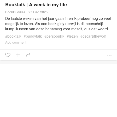
Booktalk | A week in my life
BookBuddies
·
27 Dec 2025
De laatste weken van het jaar gaan in en ik probeer nog zo veel
mogelijk te lezen. Als een book girly (terwijl ik dit neerschrijf
krimp ik ineen van deze benaming voor mezelf, dus dat woord
gebruik ik niet meer) die voltijds werkt is het zoeken naar
#
booktalk
#
buddytalk
#
persoonlijk
#
lezen
#
oscar&thewolf
momenten om te lezen na een werkdag. Ik […]
#
oscarandthewolfdewarmsteweek
#
reading
Add comment
#
weekinmylifebookbuddies