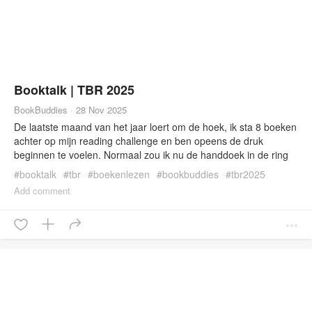
Booktalk | TBR 2025
BookBuddies
·
28 Nov 2025
De laatste maand van het jaar loert om de hoek, ik sta 8 boeken
achter op mijn reading challenge en ben opeens de druk
beginnen te voelen. Normaal zou ik nu de handdoek in de ring
gooien en mijn lot accepteren. Dit jaar niet. Ik ben vastbesloten
#
booktalk
#
tbr
#
boekenlezen
#
bookbuddies
#
tbr2025
om mijn uiterste best te doen en toch […]
Add comment