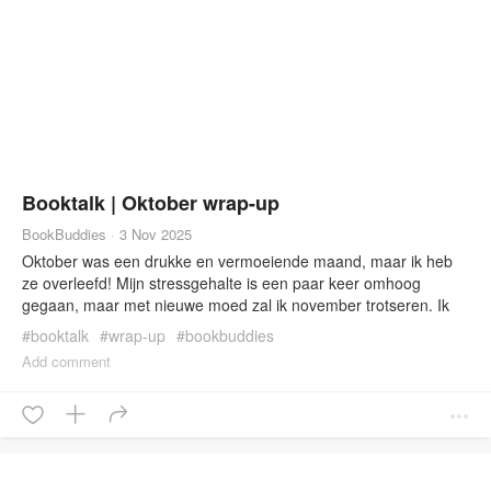
Booktalk | Oktober wrap-up
BookBuddies
·
3 Nov 2025
Oktober was een drukke en vermoeiende maand, maar ik heb
ze overleefd! Mijn stressgehalte is een paar keer omhoog
gegaan, maar met nieuwe moed zal ik november trotseren. Ik
heb gelukkig mijn ontspanning kunnen vinden in lezen en heb 5
#
booktalk
#
wrap-up
#
bookbuddies
boeken gelezen in oktober waarvan eentje ook mijn favoriete
Add comment
boek van het jaar is geworden […]