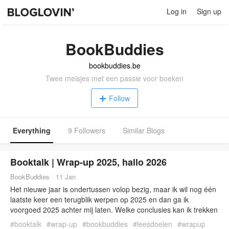
Log in
Sign up
BookBuddies
bookbuddies.be
Twee meisjes met een passie voor boeken
Follow
Everything
9 Followers
Similar Blogs
Booktalk | Wrap-up 2025, hallo 2026
BookBuddies
·
11 Jan
Het nieuwe jaar is ondertussen volop bezig, maar ik wil nog één
laatste keer een terugblik werpen op 2025 en dan ga ik
voorgoed 2025 achter mij laten. Welke conclusies kan ik trekken
uit het voorbije jaar en wat hoop ik dat 2026 mij zal brengen?
#
booktalk
#
wrap-up
#
bookbuddies
#
leesdoelen
#
wrapup