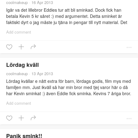
coolmakeup
·
16 Apr 2013
Igår va det lillebror Eddies tur att bli sminkad. Dock fick han
betala Kevin 5 kr såret :) med argumentet. Detta sminket är
faktiskt dyrt o jag måste ju tjäna in pengar till nytt material. Det
blev 2 sår på händerna. Va dock lite svårt o sminka en 7,5 åring
Add comment
med myror i rumpan ;)
Lördag kväll
coolmakeup
·
13 Apr 2013
Lördag kvällar e nått extra för barn, lördags godis, film mys med
familjen mm. Just ikväll så har min bror med tjej varor här o då
har Kevin sminkat :) även Eddie fick sminka. Kevins 7 åriga bror.
Min bror Johan fick en sår skada på handen o ett trasigt finger.
Add comment
Hans tjej Madde fick nån form av zombie utseende med en
dragkedja över munnen :) Just nu e dom ute på vift. Dom skulle
åka o beställa mat på mc Donald i drive in haha ska bli kul o
höra hur det gick ;) kommer med bilder på Eddies fina smink
med :)
Panik smink!!