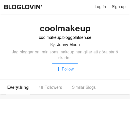
Log in
Sign up
coolmakeup
coolmakeup.bloggplatsen.se
By:
Jenny Moen
Jag bloggar om min sons makeup han gillar att göra sår &
skador.
Follow
Everything
48 Followers
Similar Blogs