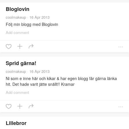
Bloglovin
coolmakeup
·
16 Apr 2013
Följ min blogg med Bloglovin
Add comment
Sprid gärna!
coolmakeup
·
16 Apr 2013
Ni som e inne här och kikar & har egen blogg får gärna länka
hit. Det hade varit jätte snällt!! Kramar
Add comment
Lillebror