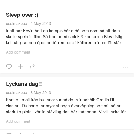
Sleep over :)
coolmakeup
·
4 May 2013
Inatt har Kevin haft en kompis här o då kom dom på att dom
skulle spela in film. Så fram med smink & kamera :) Blev riktigt
kul när grannen öppnar dörren nere i källaren o innanför står
kevins kompis full i blod :) Underbart o se dom ha så kul!!
Add comment
Filmen finns längst ner :)
Lyckans dag!!
coolmakeup
·
3 May 2013
Kom ett mail från buttericks med detta innehåll: Grattis till
vinsten! Du har efter mycket noga övervägning kommit på en
stark 1a plats i vår fototävling den här månaden! Vi vill tacka för
ert bidrag och med följande motivering har ni tagit hem vinsten;
Add comment
otroligt kreativt och välgjord, gjorde oss alla häpna! Kevin van ett
presentkort på 1000kr. Tror han kommer vara Sveriges om inte