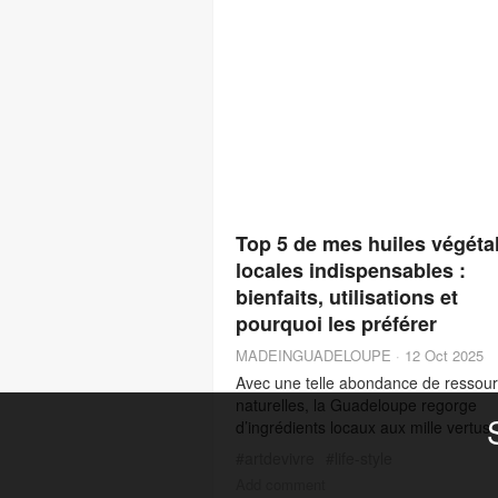
Top 5 de mes huiles végéta
locales indispensables :
bienfaits, utilisations et
pourquoi les préférer
MADEINGUADELOUPE
·
12 Oct 2025
Avec une telle abondance de ressou
naturelles, la Guadeloupe regorge
d’ingrédients locaux aux mille vertus.
avant que les cosmétiques industriel
#
artdevivre
#
life-style
fassent leur apparition, nos ancêtres
Add comment
savaient déjà tirer parti de cette rich