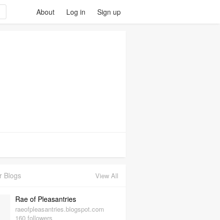
About
Log in
Sign up
r Blogs
View All
Rae of Pleasantries
raeofpleasantries.blogspot.com
160 followers