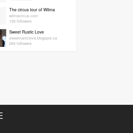
The circus tour of Wilma
wilmacircus.com
139 followers
Sweet Rustic Love
sweetrusticlove.blogspot.ca
264 followers
E