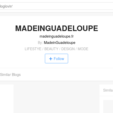
MADEINGUADELOUPE
madeinguadeloupe.fr
By:
MadeinGuadeloupe
LIFESTYE / BEAUTY / DESIGN / MODE
Follow
Similar Blogs
Simila