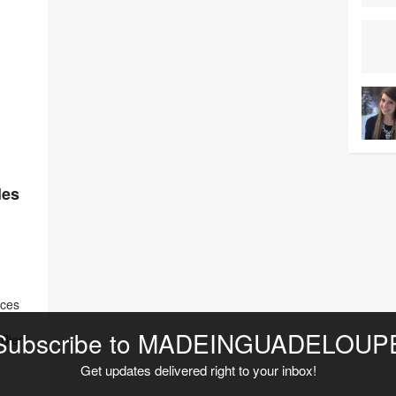
les
rces
Subscribe to MADEINGUADELOUP
 Bien
s ne
Get updates delivered right to your inbox!
esse.